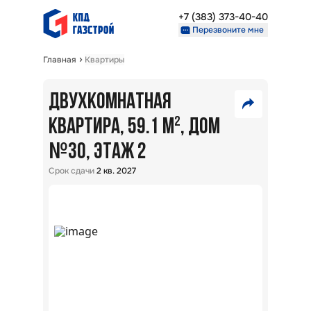
+7 (383) 373-40-40
Перезвоните мне
Главная
Квартиры
Недвижимость
Проекты
ДВУХКОМНАТНАЯ
7
О компании
Партнерам
КВАРТИРА, 59.1 М²
, ДОМ
660
№
VK
30
, ЭТАЖ 2
000
₽
+7 (383) 373-40-40
Telegram
Срок сдачи
2 кв. 2027
Перезвоните мне
Скопировать ссылку
В
ипот
5,7
%:
Райо
Окол
г.
Новос