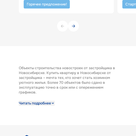
Горячее предложение!
Старт
Объекты строительства новостроек от застройщика в
Новосибирске. Купить квартиру в Новосибирске от
застройщика – мечта тех, кто хочет стать хозяином
уютного жилья. Более 70 объектов было сдано в
эксплуатацию точно в срок или с опережением
графиков.
Строительная компания предлагает к продаже
Читать подробнее
широкий выбор квартир от застройщика по выгодным
ценам. Квартиры от застройщика ГК «КПД Газстрой»
выполнены с отделкой под ключ. Эта полезная опция
представляет возможность заселиться в новую
квартиру сразу после получения ключей. А также есть
возможность купить квартиру с предчистовой
отделкой.