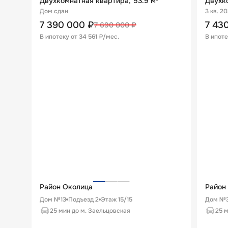
Двухкомнатная квартира, 53.9 м²
Двухко
Дом сдан
3 кв. 2
7 390 000
₽
7 43
7 690 000
₽
В ипотеку от
34 561 ₽/мес
.
В ипоте
Район Околица
Район
Дом №13
Подъезд
2
Этаж
15
/
15
Дом №3
25 мин до м. Заельцовская
25 м