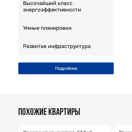
Высочайший класс
энергоэффективности
Теплый дом. Комфортная температура
зимой и летом.
Умные планировки
Просторные кухни, широкие прихожие
и много света!
Развитая инфраструктура
Уникальная природная локация
с полноценной городской
инфраструктурой
Подробнее
ПОХОЖИЕ КВАРТИРЫ