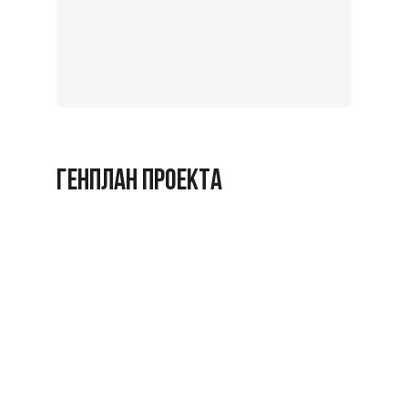
Записат
на
экскурс
Заброниро
ГЕНПЛАН ПРОЕКТА