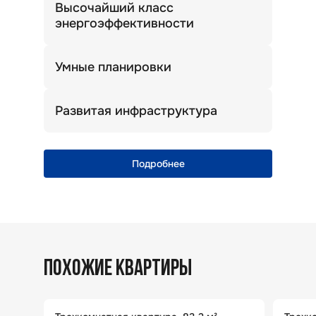
Высочайший класс
энергоэффективности
Теплый дом. Комфортная температура
зимой и летом.
Умные планировки
Просторные кухни, широкие прихожие
и много света!
Развитая инфраструктура
Уникальная природная локация
с полноценной городской
инфраструктурой
Подробнее
ПОХОЖИЕ КВАРТИРЫ