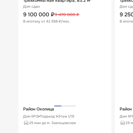
Трехкомнатная квартира, 83.2 м²
Трехко
Дом сдан
Дом сд
9 100 000
₽
9 25
9 470 000
₽
В ипотеку от
42 558 ₽/мес
.
В ипоте
Район Околица
Район
Дом №13
Подъезд
1
Этаж
1
/
15
Дом №
25 мин до м. Заельцовская
25 м