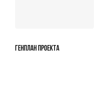
Записат
на
экскурс
Заброниро
ГЕНПЛАН ПРОЕКТА