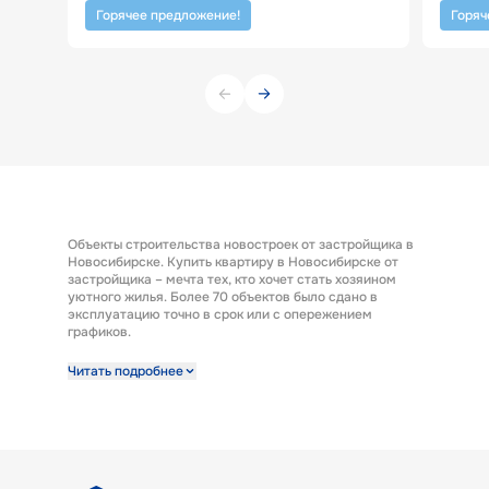
Горячее предложение!
Горяч
Объекты строительства новостроек от застройщика в
Новосибирске. Купить квартиру в Новосибирске от
застройщика – мечта тех, кто хочет стать хозяином
уютного жилья. Более 70 объектов было сдано в
эксплуатацию точно в срок или с опережением
графиков.
Строительная компания предлагает к продаже
Читать подробнее
широкий выбор квартир от застройщика по выгодным
ценам. Квартиры от застройщика ГК «КПД Газстрой»
выполнены с отделкой под ключ. Эта полезная опция
представляет возможность заселиться в новую
квартиру сразу после получения ключей. А также есть
возможность купить квартиру с предчистовой
отделкой.