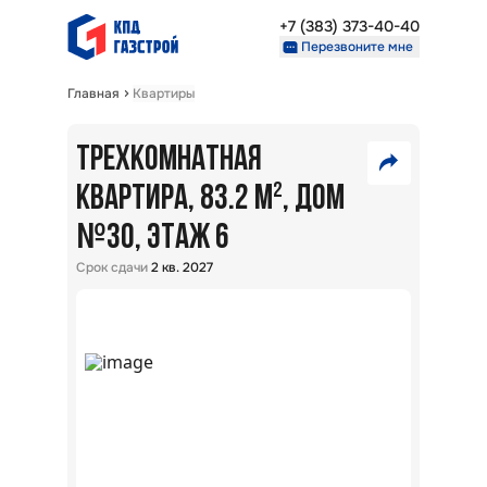
+7 (383) 373-40-40
Перезвоните мне
Главная
Квартиры
Недвижимость
Проекты
ТРЕХКОМНАТНАЯ
9
О компании
Партнерам
КВАРТИРА, 83.2 М²
, ДОМ
750
№
VK
30
, ЭТАЖ 6
000
₽
+7 (383) 373-40-40
Telegram
Срок сдачи
2 кв. 2027
Перезвоните мне
Скопировать ссылку
В
ипот
5,7
%:
Райо
Окол
г.
Новос