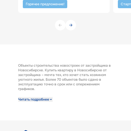
Горячее предложение!
Старт
Объекты строительства новостроек от застройщика в
Новосибирске. Купить квартиру в Новосибирске от
застройщика – мечта тех, кто хочет стать хозяином
уютного жилья. Более 70 объектов было сдано в
эксплуатацию точно в срок или с опережением
графиков.
Строительная компания предлагает к продаже
Читать подробнее
широкий выбор квартир от застройщика по выгодным
ценам. Квартиры от застройщика ГК «КПД Газстрой»
выполнены с отделкой под ключ. Эта полезная опция
представляет возможность заселиться в новую
квартиру сразу после получения ключей. А также есть
возможность купить квартиру с предчистовой
отделкой.