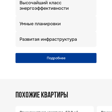
Высочайший класс
энергоэффективности
Теплый дом. Комфортная температура
зимой и летом.
Умные планировки
Просторные кухни, широкие прихожие
и много света!
Развитая инфраструктура
Уникальная природная локация
с полноценной городской
инфраструктурой
Подробнее
ПОХОЖИЕ КВАРТИРЫ