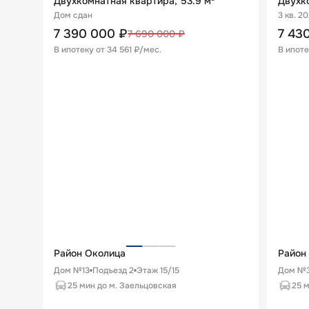
Двухкомнатная квартира, 53.9 м²
Двухко
Дом сдан
3 кв. 2
7 390 000
₽
7 43
7 690 000
₽
В ипотеку от
34 561 ₽/мес
.
В ипоте
Район Околица
Район
Дом №13
Подъезд
2
Этаж
15
/
15
Дом №3
25 мин до м. Заельцовская
25 м