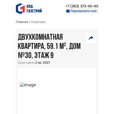
+7 (383) 373-40-40
Перезвоните мне
Главная
Квартиры
Недвижимость
Проекты
ДВУХКОМНАТНАЯ
7
О компании
Партнерам
КВАРТИРА, 59.1 М²
, ДОМ
720
№
VK
30
, ЭТАЖ 9
000
₽
+7 (383) 373-40-40
Telegram
Срок сдачи
2 кв. 2027
Перезвоните мне
Скопировать ссылку
В
ипот
5,7
%:
Райо
Окол
г.
Новос