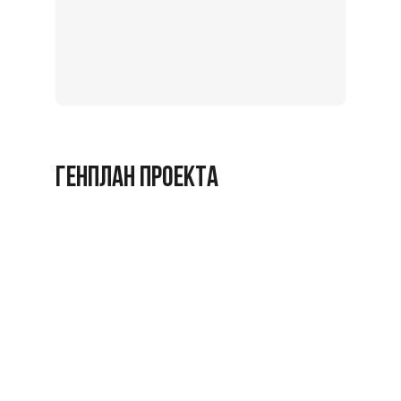
Записат
на
экскурс
Заброниро
ГЕНПЛАН ПРОЕКТА