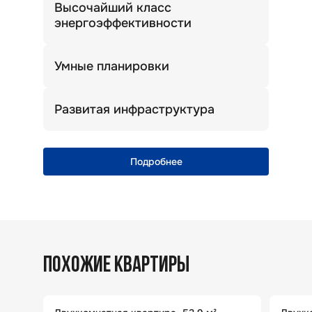
Высочайший класс
энергоэффективности
Теплый дом. Комфортная температура
зимой и летом.
Умные планировки
Просторные кухни, широкие прихожие
и много света!
Развитая инфраструктура
Уникальная природная локация
с полноценной городской
инфраструктурой
Подробнее
ПОХОЖИЕ КВАРТИРЫ