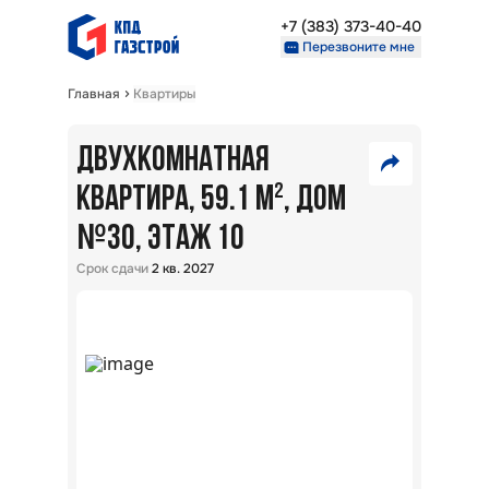
+7 (383) 373-40-40
Перезвоните мне
Главная
Квартиры
Недвижимость
Проекты
ДВУХКОМНАТНАЯ
7
О компании
Партнерам
КВАРТИРА, 59.1 М²
, ДОМ
750
№
VK
30
, ЭТАЖ 10
000
₽
+7 (383) 373-40-40
Telegram
Срок сдачи
2 кв. 2027
Перезвоните мне
Скопировать ссылку
В
ипот
5,7
%:
Райо
Окол
г.
Новос