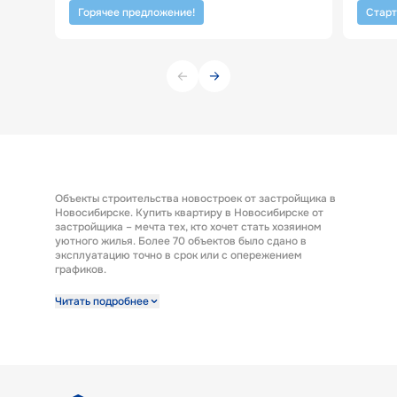
Горячее предложение!
Старт
Объекты строительства новостроек от застройщика в
Новосибирске. Купить квартиру в Новосибирске от
застройщика – мечта тех, кто хочет стать хозяином
уютного жилья. Более 70 объектов было сдано в
эксплуатацию точно в срок или с опережением
графиков.
Строительная компания предлагает к продаже
Читать подробнее
широкий выбор квартир от застройщика по выгодным
ценам. Квартиры от застройщика ГК «КПД Газстрой»
выполнены с отделкой под ключ. Эта полезная опция
представляет возможность заселиться в новую
квартиру сразу после получения ключей. А также есть
возможность купить квартиру с предчистовой
отделкой.