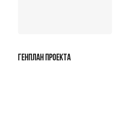
Записат
на
экскурс
Заброниро
ГЕНПЛАН ПРОЕКТА