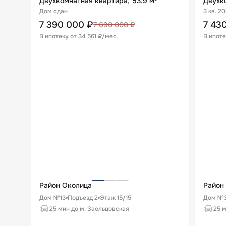
Двухкомнатная квартира, 53.9 м²
Двухко
Дом сдан
3 кв. 2
7 390 000
₽
7 43
7 690 000
₽
В ипотеку от
34 561 ₽/мес
.
В ипоте
Район Околица
Район
Дом №13
Подъезд
2
Этаж
15
/
15
Дом №3
25 мин до м. Заельцовская
25 м