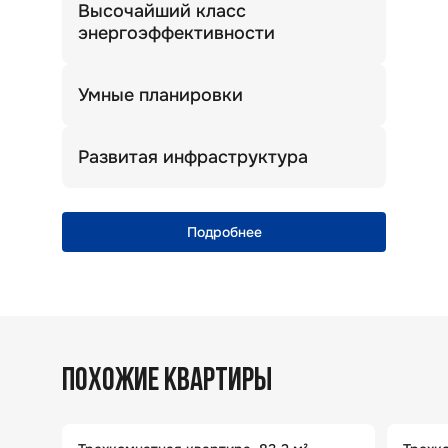
Высочайший класс
энергоэффективности
Теплый дом. Комфортная температура
зимой и летом.
Умные планировки
Просторные кухни, широкие прихожие
и много света!
Развитая инфраструктура
Уникальная природная локация
с полноценной городской
инфраструктурой
Подробнее
ПОХОЖИЕ КВАРТИРЫ