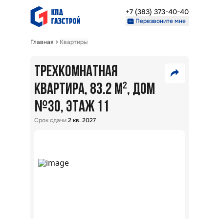
+7 (383) 373-40-40
Перезвоните мне
Главная
Квартиры
Недвижимость
Проекты
ТРЕХКОМНАТНАЯ
9
О компании
Партнерам
КВАРТИРА, 83.2 М²
, ДОМ
700
№
VK
30
, ЭТАЖ 11
000
₽
+7 (383) 373-40-40
Telegram
Срок сдачи
2 кв. 2027
Перезвоните мне
Скопировать ссылку
В
ипот
5,7
%:
Райо
Окол
г.
Новос