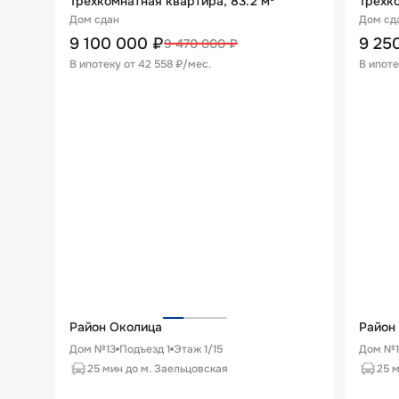
Трехкомнатная квартира, 83.2 м²
Трехко
Дом сдан
Дом сд
9 100 000
₽
9 25
9 470 000
₽
В ипотеку от
42 558 ₽/мес
.
В ипоте
Район Околица
Район
Дом №13
Подъезд
1
Этаж
1
/
15
Дом №
25 мин до м. Заельцовская
25 м