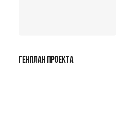
Записат
на
экскурс
Заброниро
ГЕНПЛАН ПРОЕКТА