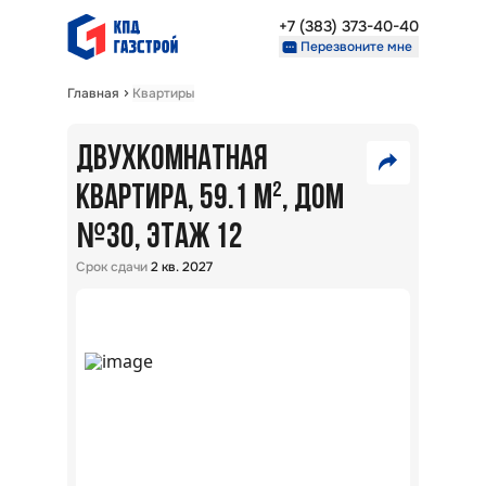
+7 (383) 373-40-40
Перезвоните мне
Главная
Квартиры
Недвижимость
Проекты
ДВУХКОМНАТНАЯ
7
О компании
Партнерам
КВАРТИРА, 59.1 М²
, ДОМ
750
№
VK
30
, ЭТАЖ 12
000
₽
+7 (383) 373-40-40
Telegram
Срок сдачи
2 кв. 2027
Перезвоните мне
Скопировать ссылку
В
ипот
5,7
%:
Райо
Окол
г.
Новос