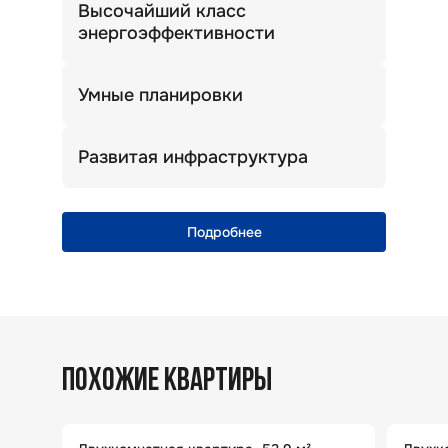
Высочайший класс
энергоэффективности
Теплый дом. Комфортная температура
зимой и летом.
Умные планировки
Просторные кухни, широкие прихожие
и много света!
Развитая инфраструктура
Уникальная природная локация
с полноценной городской
инфраструктурой
Подробнее
ПОХОЖИЕ КВАРТИРЫ