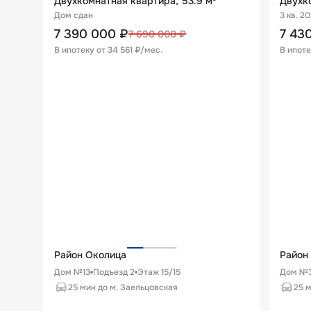
Двухкомнатная квартира, 53.9 м²
Двухко
Дом сдан
3 кв. 2
7 390 000
₽
7 43
7 690 000
₽
В ипотеку от
34 561 ₽/мес
.
В ипоте
Район Околица
Район
Дом №13
Подъезд
2
Этаж
15
/
15
Дом №3
25 мин до м. Заельцовская
25 м