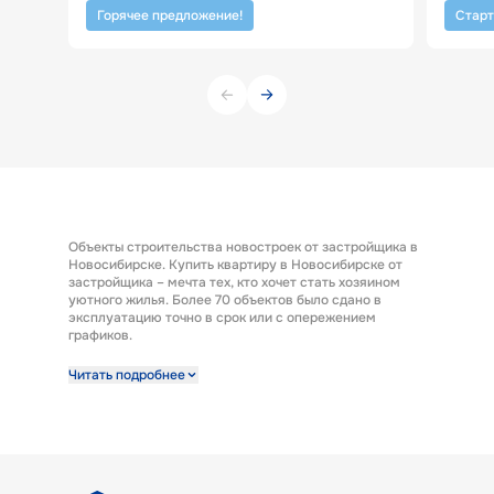
Горячее предложение!
Старт
Объекты строительства новостроек от застройщика в
Новосибирске. Купить квартиру в Новосибирске от
застройщика – мечта тех, кто хочет стать хозяином
уютного жилья. Более 70 объектов было сдано в
эксплуатацию точно в срок или с опережением
графиков.
Строительная компания предлагает к продаже
Читать подробнее
широкий выбор квартир от застройщика по выгодным
ценам. Квартиры от застройщика ГК «КПД Газстрой»
выполнены с отделкой под ключ. Эта полезная опция
представляет возможность заселиться в новую
квартиру сразу после получения ключей. А также есть
возможность купить квартиру с предчистовой
отделкой.