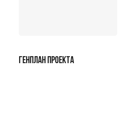
Записат
на
экскурс
Заброниро
ГЕНПЛАН ПРОЕКТА