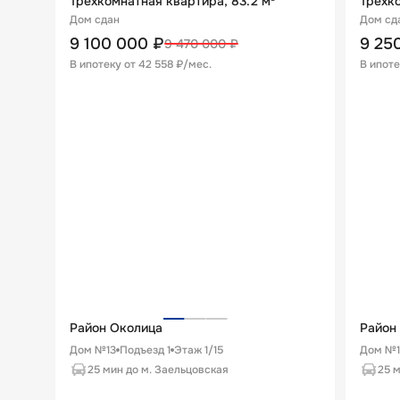
Трехкомнатная квартира, 83.2 м²
Трехко
Дом сдан
Дом сд
9 100 000
₽
9 25
9 470 000
₽
В ипотеку от
42 558 ₽/мес
.
В ипоте
Район Околица
Район
Дом №13
Подъезд
1
Этаж
1
/
15
Дом №
25 мин до м. Заельцовская
25 м