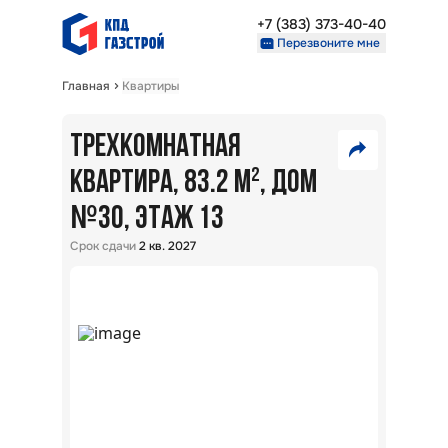
+7 (383) 373-40-40
Перезвоните мне
Главная
Квартиры
Недвижимость
Проекты
ТРЕХКОМНАТНАЯ
9
О компании
Партнерам
КВАРТИРА, 83.2 М²
, ДОМ
700
№
VK
30
, ЭТАЖ 13
000
₽
+7 (383) 373-40-40
Telegram
Срок сдачи
2 кв. 2027
Перезвоните мне
Скопировать ссылку
В
ипот
5,7
%:
Райо
Окол
г.
Новос