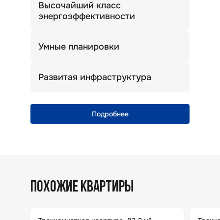
Высочайший класс
энергоэффективности
Теплый дом. Комфортная температура
зимой и летом.
Умные планировки
Просторные кухни, широкие прихожие
и много света!
Развитая инфраструктура
Уникальная природная локация
с полноценной городской
инфраструктурой
Подробнее
ПОХОЖИЕ КВАРТИРЫ