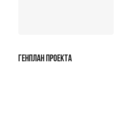
Записат
на
экскурс
Заброниро
ГЕНПЛАН ПРОЕКТА