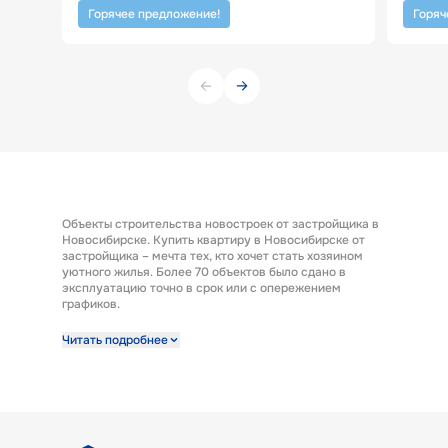
Горячее предложение!
Горяч
Объекты строительства новостроек от застройщика в
Новосибирске. Купить квартиру в Новосибирске от
застройщика – мечта тех, кто хочет стать хозяином
уютного жилья. Более 70 объектов было сдано в
эксплуатацию точно в срок или с опережением
графиков.
Строительная компания предлагает к продаже
Читать подробнее
широкий выбор квартир от застройщика по выгодным
ценам. Квартиры от застройщика ГК «КПД Газстрой»
выполнены с отделкой под ключ. Эта полезная опция
представляет возможность заселиться в новую
квартиру сразу после получения ключей. А также есть
возможность купить квартиру с предчистовой
отделкой.