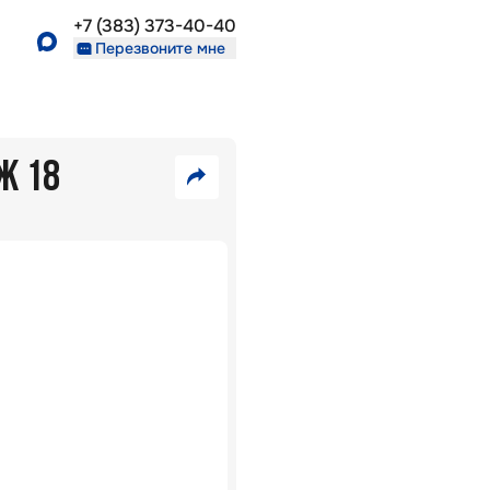
+7 (383) 373-40-40
Перезвоните мне
АЖ 18
8
8
580
240
VK
000
000
₽
₽
Telegram
Скопировать
38
ссылку
В
536
ипотеку
₽/
5,7
%:
мес
Район
Околица
г.