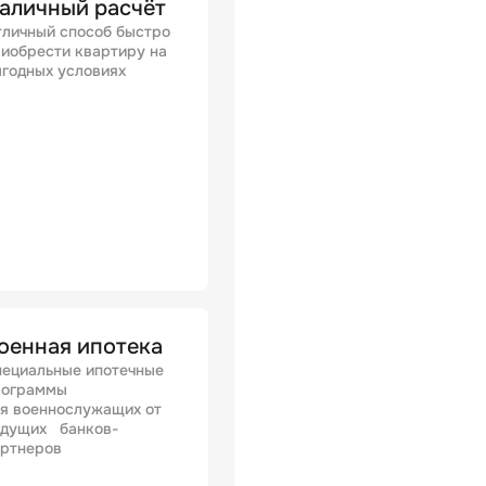
аличный расчёт
личный способ быстро
иобрести квартиру на
годных условиях
оенная ипотека
ециальные ипотечные
рограммы
я военнослужащих от
едущих банков-
артнеров