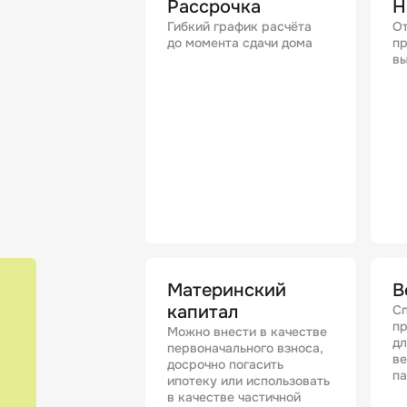
Рассрочка
Н
Гибкий график расчёта
От
до момента сдачи дома
пр
вы
Материнский
В
капитал
Сп
п
Можно внести в качестве
дл
первоначального взноса,
в
досрочно погасить
п
ипотеку или использовать
в качестве частичной