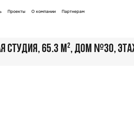
ь
Проекты
О компании
Партнерам
№
 СТУДИЯ, 65.3 М²
, ДОМ
30
, ЭТ