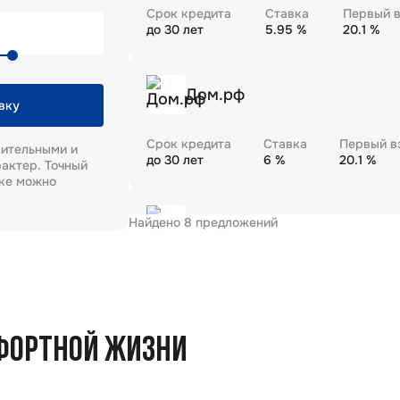
Срок кредита
Ставка
Первый в
до
30
лет
5.95
%
20.1
%
Дом.рф
вку
Срок кредита
Ставка
Первый в
рительными и
до
30
лет
6
%
20.1
%
актер. Точный
еке можно
Найдено
8
предложений
Газпромбанк
Срок кредита
Ставка
Первый в
до
30
лет
5.99
%
20.1
%
ФОРТНОЙ ЖИЗНИ
Промсвязьбанк