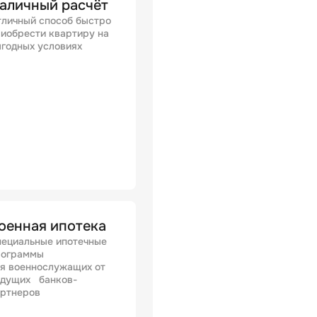
аличный расчёт
личный способ быстро
иобрести квартиру на
годных условиях
оенная ипотека
ециальные ипотечные
рограммы
я военнослужащих от
едущих банков-
артнеров