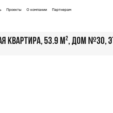
ь
Проекты
О компании
Партнерам
№
 КВАРТИРА, 53.9 М²
, ДОМ
30
, 