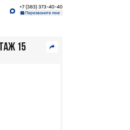
+7 (383) 373-40-40
Перезвоните мне
ЭТАЖ 15
7
7
860
550
VK
000
000
₽
₽
Telegram
Скопировать
35
ссылку
В
309
ипотеку
₽/
5,7
%:
мес
Район
Околица
г.