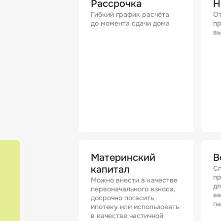
Рассрочка
Н
Гибкий график расчёта
От
до момента сдачи дома
пр
вы
Материнский
В
капитал
Сп
п
Можно внести в качестве
дл
первоначального взноса,
в
досрочно погасить
п
ипотеку или использовать
в качестве частичной