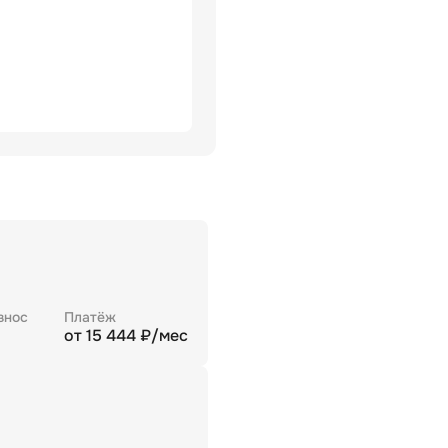
знос
Платёж
от
15 444
₽/мес