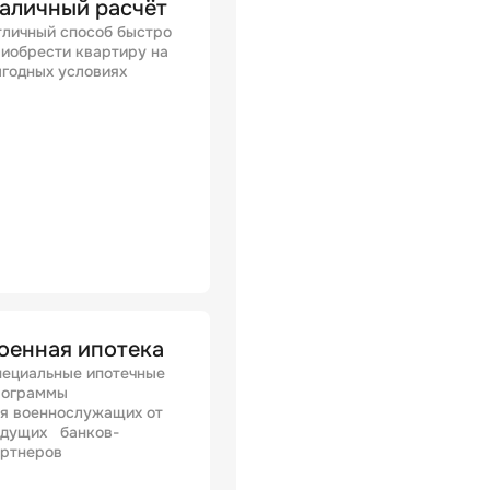
аличный расчёт
личный способ быстро
иобрести квартиру на
годных условиях
оенная ипотека
ециальные ипотечные
рограммы
я военнослужащих от
едущих банков-
артнеров