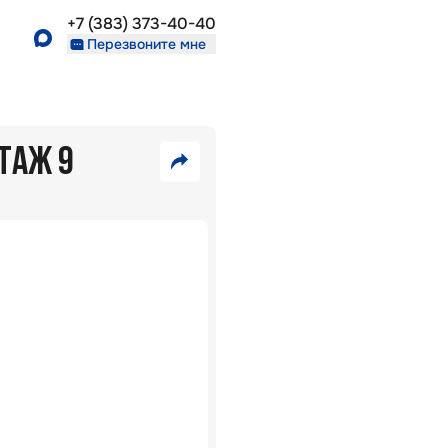
+7 (383) 373-40-40
Перезвоните мне
ЭТАЖ 9
7
7
810
500
VK
000
000
₽
₽
Telegram
Скопировать
35
ссылку
В
075
ипотеку
₽/
5,7
%:
мес
Район
Околица
г.