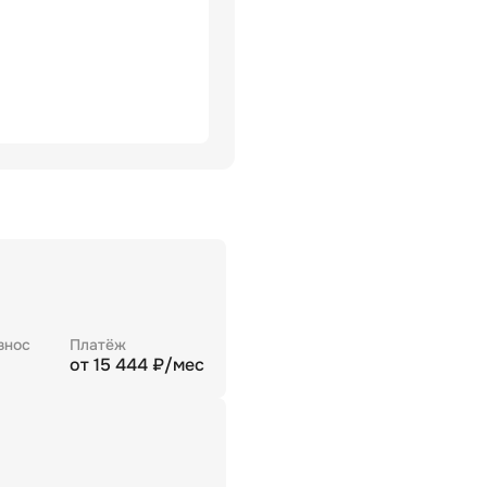
знос
Платёж
от
15 444
₽/мес