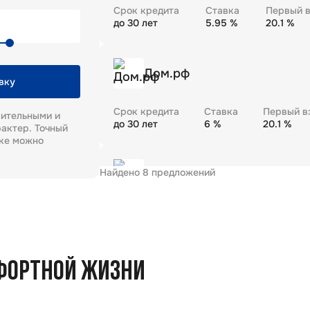
Срок кредита
Ставка
Первый в
до
30
лет
5.95
%
20.1
%
Дом.рф
вку
Срок кредита
Ставка
Первый в
рительными и
до
30
лет
6
%
20.1
%
актер. Точный
еке можно
Найдено
8
предложений
Газпромбанк
Срок кредита
Ставка
Первый в
до
30
лет
5.99
%
20.1
%
ФОРТНОЙ ЖИЗНИ
Промсвязьбанк