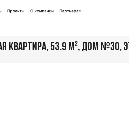
ь
Проекты
О компании
Партнерам
№
 КВАРТИРА, 53.9 М²
, ДОМ
30
, 