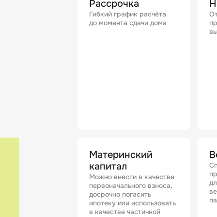
Рассрочка
Н
Гибкий график расчёта
От
до момента сдачи дома
пр
вы
Материнский
В
капитал
Сп
п
Можно внести в качестве
дл
первоначального взноса,
в
досрочно погасить
п
ипотеку или использовать
в качестве частичной