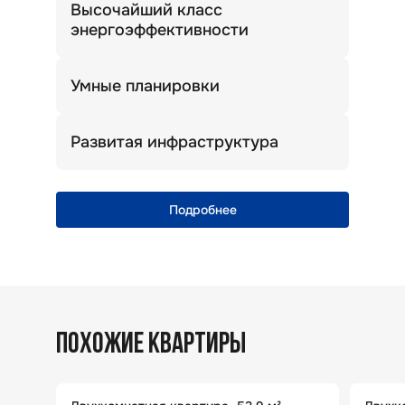
Высочайший класс
энергоэффективности
Теплый дом. Комфортная температура
зимой и летом.
Умные планировки
Просторные кухни, широкие прихожие
и много света!
Развитая инфраструктура
Уникальная природная локация
с полноценной городской
инфраструктурой
Подробнее
ПОХОЖИЕ КВАРТИРЫ