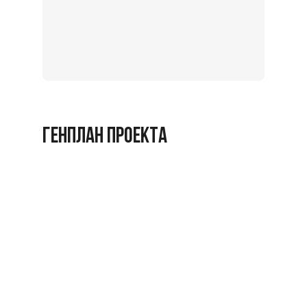
Записат
на
экскурс
Заброниро
ГЕНПЛАН ПРОЕКТА