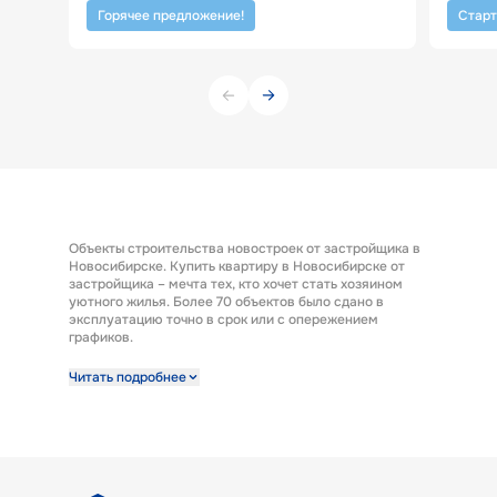
Горячее предложение!
Старт
Объекты строительства новостроек от застройщика в
Новосибирске. Купить квартиру в Новосибирске от
застройщика – мечта тех, кто хочет стать хозяином
уютного жилья. Более 70 объектов было сдано в
эксплуатацию точно в срок или с опережением
графиков.
Строительная компания предлагает к продаже
Читать подробнее
широкий выбор квартир от застройщика по выгодным
ценам. Квартиры от застройщика ГК «КПД Газстрой»
выполнены с отделкой под ключ. Эта полезная опция
представляет возможность заселиться в новую
квартиру сразу после получения ключей. А также есть
возможность купить квартиру с предчистовой
отделкой.