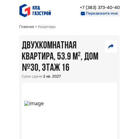
+7 (383) 373-40-40
Перезвоните мне
Главная
Квартиры
Недвижимость
Проекты
ДВУХКОМНАТНАЯ
7
О компании
Партнерам
КВАРТИРА, 53.9 М²
, ДОМ
550
№
VK
30
, ЭТАЖ 16
000
₽
+7 (383) 373-40-40
Telegram
Срок сдачи
2 кв. 2027
Перезвоните мне
Скопировать ссылку
В
ипот
5,7
%:
Райо
Окол
г.
Новос