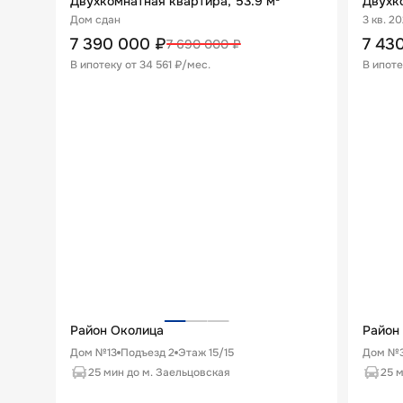
Двухкомнатная квартира, 53.9 м²
Двухко
Дом сдан
3 кв. 2
7 390 000
₽
7 43
7 690 000
₽
В ипотеку от
34 561 ₽/мес
.
В ипоте
Район Околица
Район
Дом №13
Подъезд
2
Этаж
15
/
15
Дом №3
25 мин до м. Заельцовская
25 м