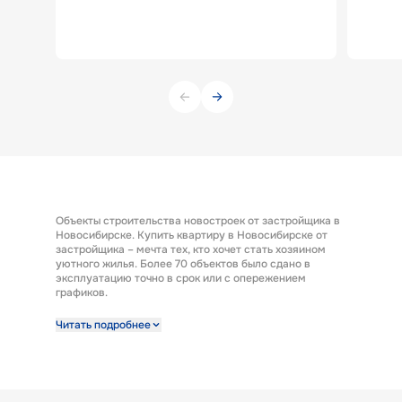
Объекты строительства новостроек от застройщика в
Новосибирске. Купить квартиру в Новосибирске от
застройщика – мечта тех, кто хочет стать хозяином
уютного жилья. Более 70 объектов было сдано в
эксплуатацию точно в срок или с опережением
графиков.
Строительная компания предлагает к продаже
Читать подробнее
широкий выбор квартир от застройщика по выгодным
ценам. Квартиры от застройщика ГК «КПД Газстрой»
выполнены с отделкой под ключ. Эта полезная опция
представляет возможность заселиться в новую
квартиру сразу после получения ключей. А также есть
возможность купить квартиру с предчистовой