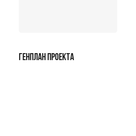
Записат
на
экскурс
Заброниро
ГЕНПЛАН ПРОЕКТА