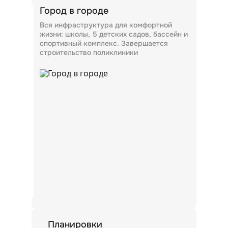
Город в городе
Вся инфраструктура для комфортной
жизни: школы, 5 детских садов, бассейн и
Планировки
спортивный комплекс. Завершается
строительство поликлиники
Эргономичные квартиры
от 22 до 83 кв.м, от студий
до трехкомнатных. Высота потолков —
2,65 м