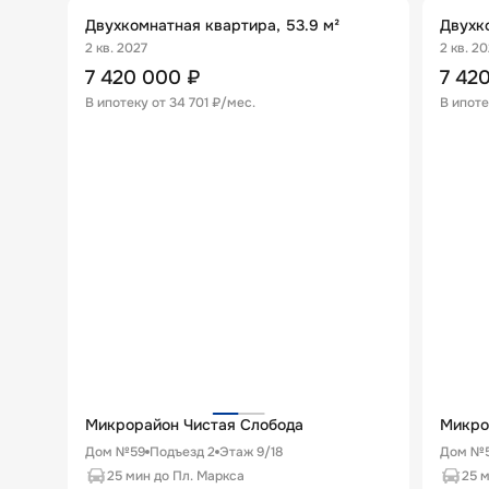
Двухкомнатная квартира, 53.9 м²
Двухко
2 кв. 2027
2 кв. 2
7 420 000
₽
7 42
В ипотеку от
34 701 ₽/мес
.
В ипоте
Микрорайон Чистая Слобода
Микро
Дом №59
Подъезд
2
Этаж
9
/
18
Дом №
25 мин до Пл. Маркса
25 м