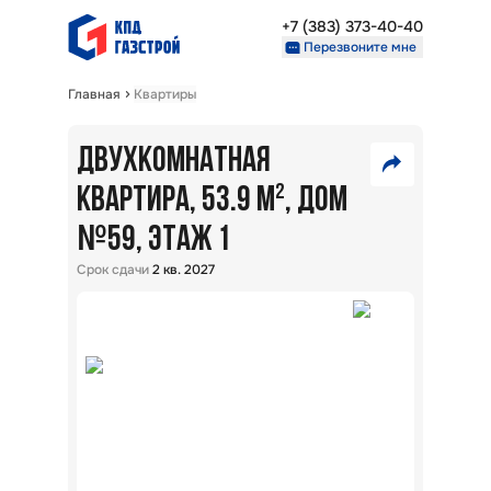
+7 (383) 373-40-40
Перезвоните мне
Главная
Квартиры
Недвижимость
Проекты
ДВУХКОМНАТНАЯ
7
О компании
Партнерам
КВАРТИРА, 53.9 М²
, ДОМ
370
№
VK
59
, ЭТАЖ 1
000
₽
+7 (383) 373-40-40
Telegram
Срок сдачи
2 кв. 2027
Перезвоните мне
Скопировать ссылку
В
ипот
5,7
%:
Микр
Чист
Слоб
г.