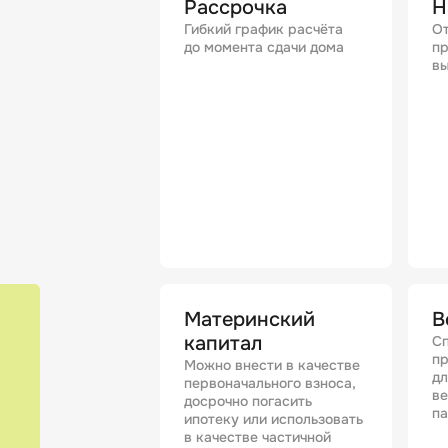
Рассрочка
Н
Гибкий график расчёта
От
до момента сдачи дома
пр
вы
Материнский
В
капитал
Сп
п
Можно внести в качестве
дл
первоначального взноса,
в
досрочно погасить
п
ипотеку или использовать
в качестве частичной