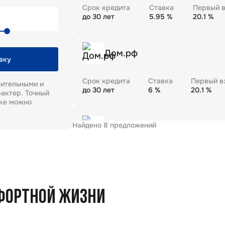
Срок кредита
Ставка
Первый в
до
30
лет
5.95
%
20.1
%
Дом.рф
вку
Срок кредита
Ставка
Первый в
рительными и
до
30
лет
6
%
20.1
%
актер. Точный
еке можно
Найдено
8
предложений
Газпромбанк
Срок кредита
Ставка
Первый в
до
30
лет
5.99
%
20.1
%
ФОРТНОЙ ЖИЗНИ
Промсвязьбанк