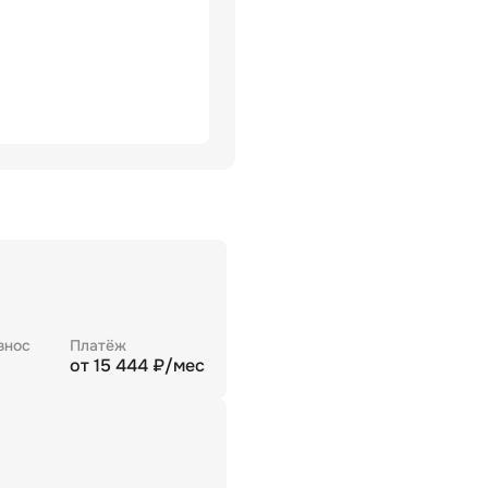
знос
Платёж
от
15 444
₽/мес