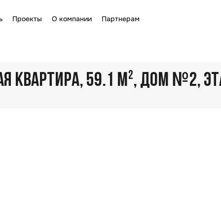
ь
Проекты
О компании
Партнерам
№
 КВАРТИРА, 59.1 М²
, ДОМ
2
, Э