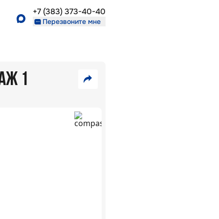
+7 (383) 373-40-40
Перезвоните мне
ТАЖ 1
7
480
VK
000
₽
Telegram
Скопировать
34
ссылку
В
982
ипотеку
₽/
5,7
%:
мес
ЖК
Взлёт
г.