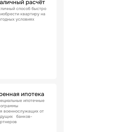
аличный расчёт
личный способ быстро
иобрести квартиру на
годных условиях
оенная ипотека
ециальные ипотечные
рограммы
я военнослужащих от
едущих банков-
артнеров