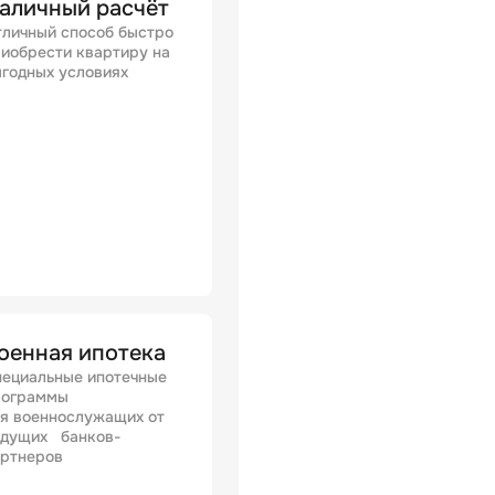
аличный расчёт
личный способ быстро
иобрести квартиру на
годных условиях
оенная ипотека
ециальные ипотечные
рограммы
я военнослужащих от
едущих банков-
артнеров