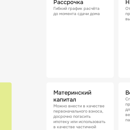
Рассрочка
Н
Гибкий график расчёта
От
до момента сдачи дома
пр
вы
Материнский
В
капитал
Сп
п
Можно внести в качестве
дл
первоначального взноса,
в
досрочно погасить
п
ипотеку или использовать
в качестве частичной