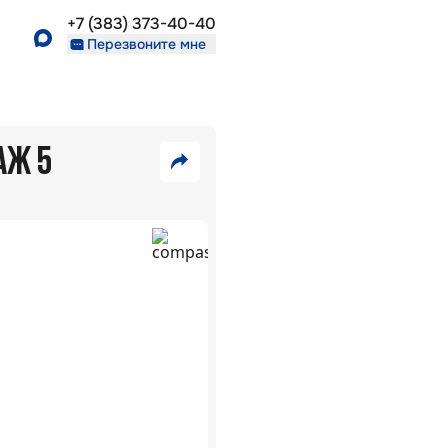
+7 (383) 373-40-40
Перезвоните мне
АЖ 5
9
080
VK
000
₽
Telegram
Скопировать
42
ссылку
В
465
ипотеку
₽/
5,7
%:
мес
ЖК
Взлёт
г.