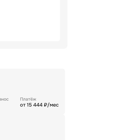
знос
Платёж
от
15 444
₽/мес