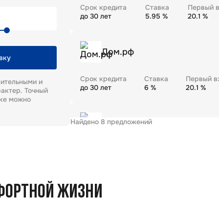
Срок кредита
Ставка
Первый в
до
30
лет
5.95
%
20.1
%
Дом.рф
вку
Срок кредита
Ставка
Первый в
рительными и
до
30
лет
6
%
20.1
%
актер. Точный
еке можно
Найдено
8
предложений
Газпромбанк
Срок кредита
Ставка
Первый в
до
30
лет
5.99
%
20.1
%
ФОРТНОЙ ЖИЗНИ
Промсвязьбанк