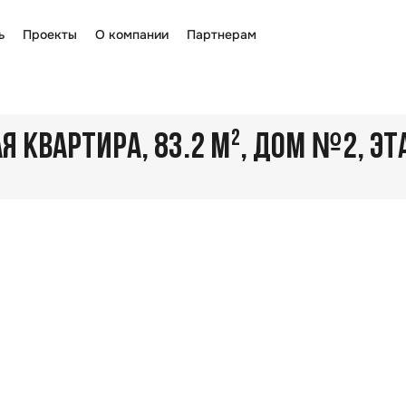
ь
Проекты
О компании
Партнерам
№
 КВАРТИРА, 83.2 М²
, ДОМ
2
, ЭТ