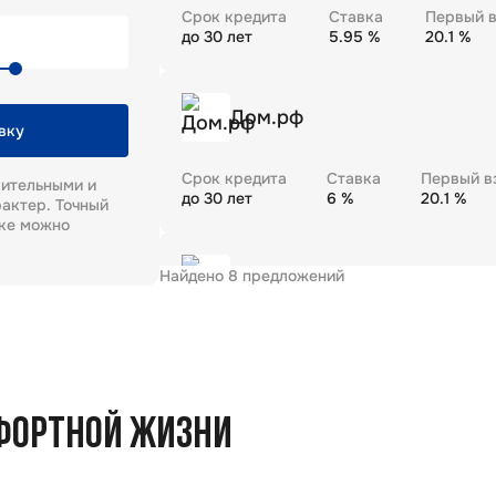
Срок кредита
Ставка
Первый в
до
30
лет
5.95
%
20.1
%
Дом.рф
вку
Срок кредита
Ставка
Первый в
рительными и
до
30
лет
6
%
20.1
%
актер. Точный
еке можно
Найдено
8
предложений
Газпромбанк
Срок кредита
Ставка
Первый в
до
30
лет
5.99
%
20.1
%
ФОРТНОЙ ЖИЗНИ
Промсвязьбанк