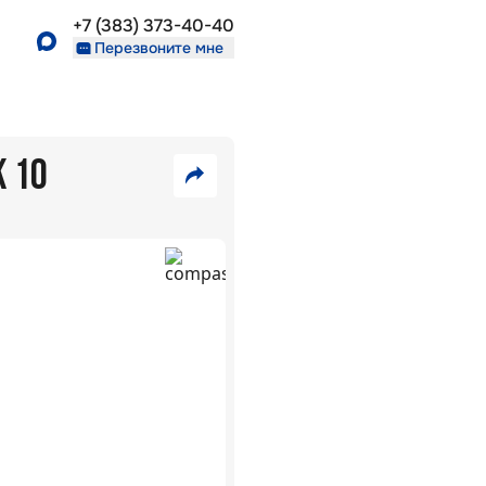
+7 (383) 373-40-40
Перезвоните мне
Ж 10
6
090
VK
000
₽
Telegram
Скопировать
28
ссылку
В
481
ипотеку
₽/
5,7
%:
мес
ЖК
Взлёт
г.