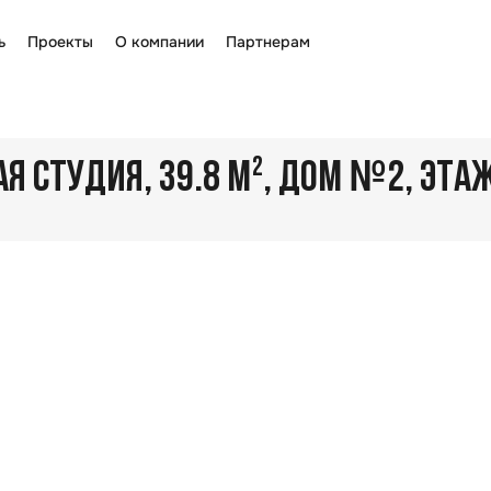
ь
Проекты
О компании
Партнерам
№
 СТУДИЯ, 39.8 М²
, ДОМ
2
, ЭТА