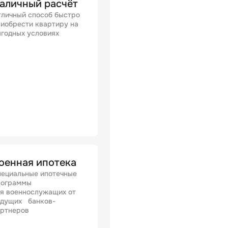
аличный расчёт
личный способ быстро
иобрести квартиру на
годных условиях
оенная ипотека
ециальные ипотечные
рограммы
я военнослужащих от
едущих банков-
артнеров