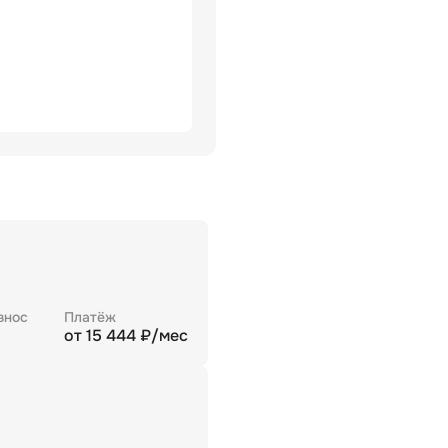
знос
Платёж
от
15 444
₽/мес