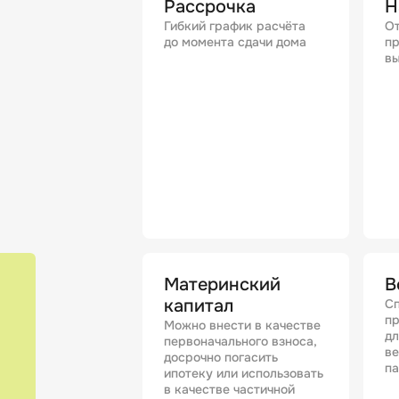
Рассрочка
Н
Гибкий график расчёта
От
до момента сдачи дома
пр
вы
Материнский
В
капитал
Сп
п
Можно внести в качестве
дл
первоначального взноса,
в
досрочно погасить
п
ипотеку или использовать
в качестве частичной