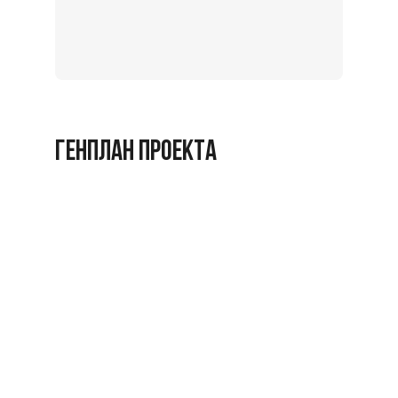
на
экскурс
Заброниро
ГЕНПЛАН ПРОЕКТА