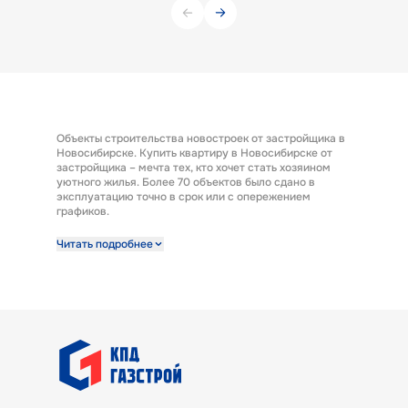
Объекты строительства новостроек от застройщика в
Новосибирске. Купить квартиру в Новосибирске от
застройщика – мечта тех, кто хочет стать хозяином
уютного жилья. Более 70 объектов было сдано в
эксплуатацию точно в срок или с опережением
графиков.
Строительная компания предлагает к продаже
Читать подробнее
широкий выбор квартир от застройщика по выгодным
ценам. Квартиры от застройщика ГК «КПД Газстрой»
выполнены с отделкой под ключ. Эта полезная опция
представляет возможность заселиться в новую
квартиру сразу после получения ключей. А также есть
возможность купить квартиру с предчистовой
отделкой.
В ГК «КПД Газстрой» покупатели квартир найдут
варианты жилья под потребности и бюджет любой
семьи. Готовые квартиры от застройщика