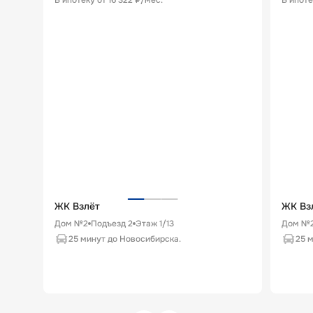
В ипотеку от
16 322 ₽/мес
.
В ипоте
ЖК Взлёт
ЖК Вз
Дом №2
Подъезд
2
Этаж
1
/
13
Дом №
25 минут до Новосибирска.
25 