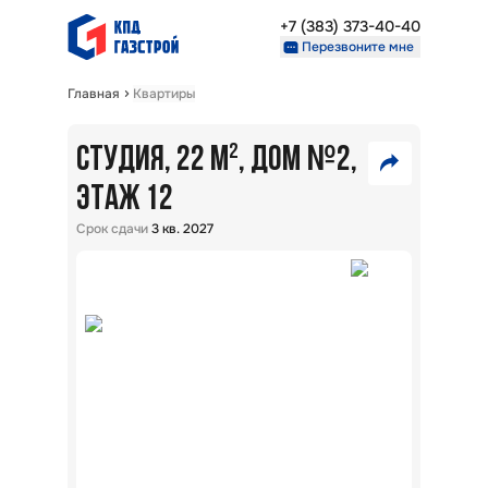
+7 (383) 373-40-40
Перезвоните мне
Главная
Квартиры
Недвижимость
Проекты
№
СТУДИЯ, 22 М²
, ДОМ
2
,
3
О компании
Партнерам
ЭТАЖ 12
540
VK
Срок сдачи
3 кв. 2027
000
₽
+7 (383) 373-40-40
Telegram
Перезвоните мне
Скопировать ссылку
В
ипот
5,7
%:
ЖК
Взлё
г.
Обь