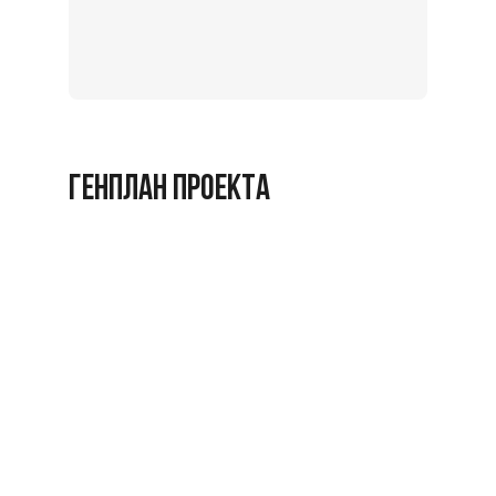
на
экскурс
Заброниро
ГЕНПЛАН ПРОЕКТА