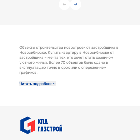
Объекты строительства новостроек от застройщика в
Новосибирске. Купить квартиру в Новосибирске от
застройщика – мечта тех, кто хочет стать хозяином
уютного жилья. Более 70 объектов было сдано в
эксплуатацию точно в срок или с опережением
графиков.
Строительная компания предлагает к продаже
Читать подробнее
широкий выбор квартир от застройщика по выгодным
ценам. Квартиры от застройщика ГК «КПД Газстрой»
выполнены с отделкой под ключ. Эта полезная опция
представляет возможность заселиться в новую
квартиру сразу после получения ключей. А также есть
возможность купить квартиру с предчистовой
отделкой.
В ГК «КПД Газстрой» покупатели квартир найдут
варианты жилья под потребности и бюджет любой
семьи. Готовые квартиры от застройщика