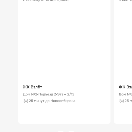
В ипотеку от
16 462 ₽/мес
.
В ипоте
ЖК Взлёт
ЖК Вз
Дом №2
Подъезд
2
Этаж
2
/
13
Дом №
25 минут до Новосибирска.
25 