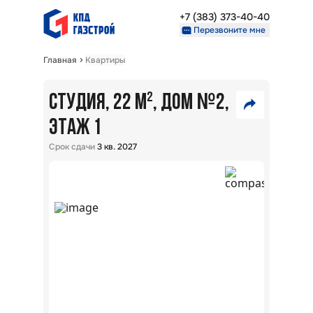
+7 (383) 373-40-40
Перезвоните мне
Главная
Квартиры
Недвижимость
Проекты
№
СТУДИЯ, 22 М²
, ДОМ
2
,
3
О компании
Партнерам
ЭТАЖ 1
490
VK
Срок сдачи
3 кв. 2027
000
₽
+7 (383) 373-40-40
Telegram
Перезвоните мне
Скопировать ссылку
В
ипот
5,7
%:
ЖК
Взлё
г.
Обь