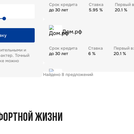
Срок кредита
Ставка
Первый в
до
30
лет
5.95
%
20.1
%
Дом.рф
вку
Срок кредита
Ставка
Первый в
рительными и
до
30
лет
6
%
20.1
%
актер. Точный
еке можно
Найдено
8
предложений
Газпромбанк
Срок кредита
Ставка
Первый в
до
30
лет
5.99
%
20.1
%
ФОРТНОЙ ЖИЗНИ
Промсвязьбанк