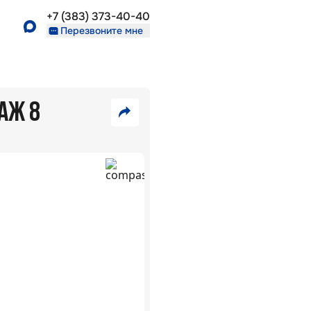
+7 (383) 373-40-40
Перезвоните мне
ТАЖ 8
7
550
VK
000
₽
Telegram
Скопировать
35
ссылку
В
309
ипотеку
₽/
5,7
%:
мес
ЖК
Взлёт
г.