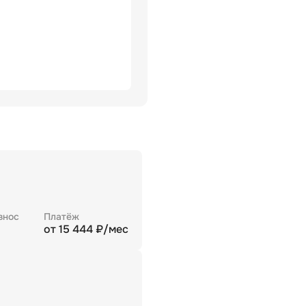
знос
Платёж
от
15 444
₽/мес