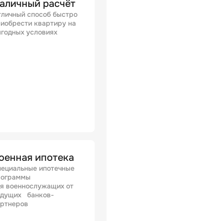
аличный расчёт
личный способ быстро
иобрести квартиру на
годных условиях
оенная ипотека
ециальные ипотечные
рограммы
я военнослужащих от
едущих банков-
артнеров