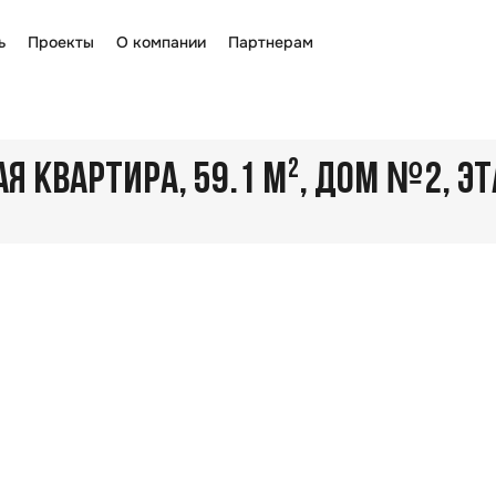
ь
Проекты
О компании
Партнерам
№
 КВАРТИРА, 59.1 М²
, ДОМ
2
, Э