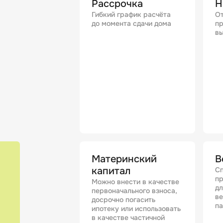
Рассрочка
Н
Гибкий график расчёта
От
до момента сдачи дома
пр
вы
Материнский
В
капитал
Сп
п
Можно внести в качестве
дл
первоначального взноса,
в
досрочно погасить
п
ипотеку или использовать
в качестве частичной