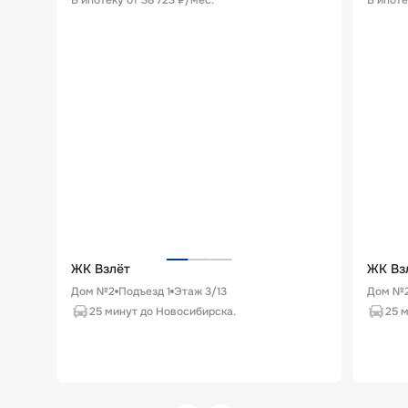
В ипотеку от
38 723 ₽/мес
.
В ипоте
ЖК Взлёт
ЖК Вз
Дом №2
Подъезд
1
Этаж
3
/
13
Дом №
25 минут до Новосибирска.
25 