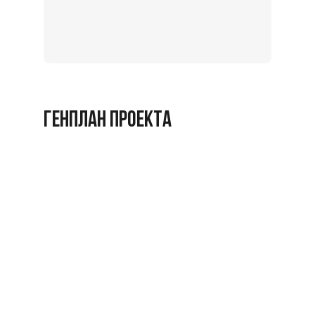
на
экскурс
Заброниро
ГЕНПЛАН ПРОЕКТА