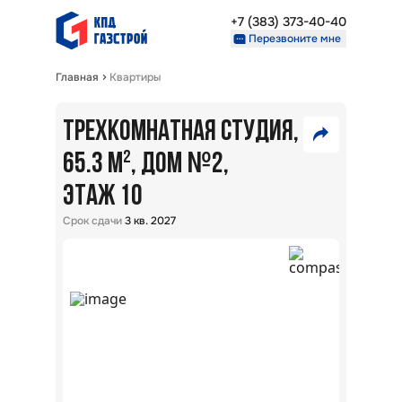
+7 (383) 373-40-40
Перезвоните мне
Главная
Квартиры
Недвижимость
Проекты
ТРЕХКОМНАТНАЯ СТУДИЯ,
8
О компании
№
Партнерам
65.3 М²
, ДОМ
2
,
300
VK
ЭТАЖ 10
000
₽
+7 (383) 373-40-40
Telegram
Срок сдачи
3 кв. 2027
Перезвоните мне
Скопировать ссылку
В
ипот
5,7
%:
ЖК
Взлё
г.
Обь