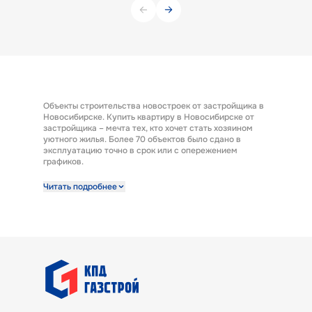
Объекты строительства новостроек от застройщика в
Новосибирске. Купить квартиру в Новосибирске от
застройщика – мечта тех, кто хочет стать хозяином
уютного жилья. Более 70 объектов было сдано в
эксплуатацию точно в срок или с опережением
графиков.
Строительная компания предлагает к продаже
Читать подробнее
широкий выбор квартир от застройщика по выгодным
ценам. Квартиры от застройщика ГК «КПД Газстрой»
выполнены с отделкой под ключ. Эта полезная опция
представляет возможность заселиться в новую
квартиру сразу после получения ключей. А также есть
возможность купить квартиру с предчистовой
отделкой.
В ГК «КПД Газстрой» покупатели квартир найдут
варианты жилья под потребности и бюджет любой
семьи. Готовые квартиры от застройщика