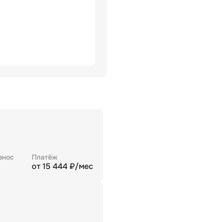
знос
Платёж
от
15 444
₽/мес