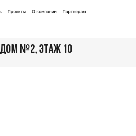
ь
Проекты
О компании
Партнерам
№
, ДОМ
2
, ЭТАЖ 10