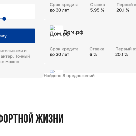
Срок кредита
Ставка
Первый в
до
30
лет
5.95
%
20.1
%
Дом.рф
вку
Срок кредита
Ставка
Первый в
рительными и
до
30
лет
6
%
20.1
%
актер. Точный
еке можно
Найдено
8
предложений
Газпромбанк
Срок кредита
Ставка
Первый в
до
30
лет
5.99
%
20.1
%
ФОРТНОЙ ЖИЗНИ
Промсвязьбанк