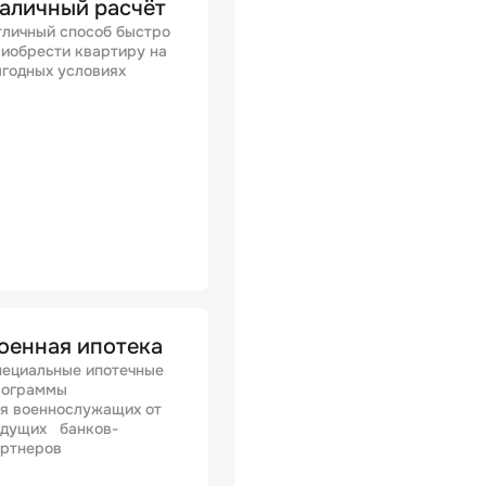
аличный расчёт
личный способ быстро
иобрести квартиру на
годных условиях
оенная ипотека
ециальные ипотечные
рограммы
я военнослужащих от
едущих банков-
артнеров