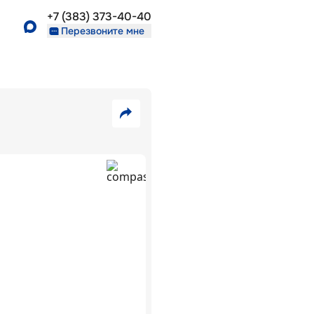
+7 (383) 373-40-40
Перезвоните мне
3
540
VK
000
₽
Telegram
Скопировать
16
ссылку
В
556
ипотеку
₽/
5,7
%:
мес
ЖК
Взлёт
г.