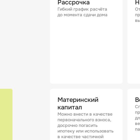
Рассрочка
Н
Гибкий график расчёта
От
до момента сдачи дома
пр
вы
Материнский
В
капитал
Сп
п
Можно внести в качестве
дл
первоначального взноса,
в
досрочно погасить
п
ипотеку или использовать
в качестве частичной