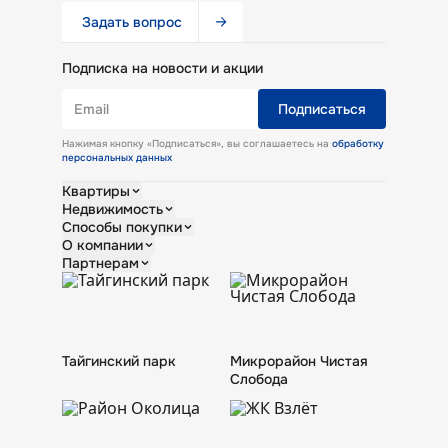
Задать вопрос
Подписка на новости и акции
Email
Подписаться
Нажимая кнопку «Подписаться», вы соглашаетесь на
обработку
персональных данных
Квартиры
Недвижимость
Студии
Способы покупки
Однокомнатные
Кладовые
О компании
Двухкомнатные
Коммерческие помещения
Ипотека
Партнерам
Трехкомнатные
Обмен
О КПД Газстрой
Все квартиры
Новости
Риелторам
Контакты
Тендеры
Продукция завода
Тайгинский парк
Микрорайон Чистая
Слобода