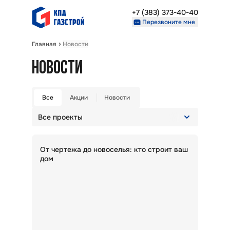
+7 (383) 373-40-40
Перезвоните мне
Главная
Новости
Недвижимость
НОВОСТИ
Проекты
О компании
Партнерам
Все
Акции
Новости
Все проекты
+7 (383) 373-40-40
Перезвоните мне
Очистить выбор
От чертежа до новоселья: кто строит ваш
дом