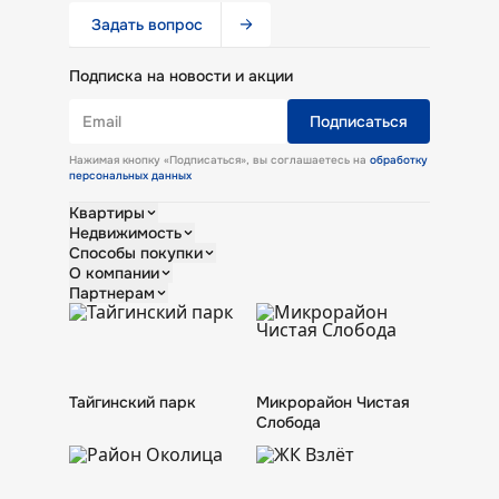
Задать вопрос
Подписка на новости и акции
Email
Подписаться
Нажимая кнопку «Подписаться», вы соглашаетесь на
обработку
персональных данных
Квартиры
Недвижимость
Студии
Способы покупки
Однокомнатные
Кладовые
О компании
Двухкомнатные
Коммерческие помещения
Ипотека
Партнерам
Трехкомнатные
Обмен
О КПД Газстрой
Все квартиры
Новости
Риелторам
Контакты
Тендеры
Продукция завода
Тайгинский парк
Микрорайон Чистая
Слобода