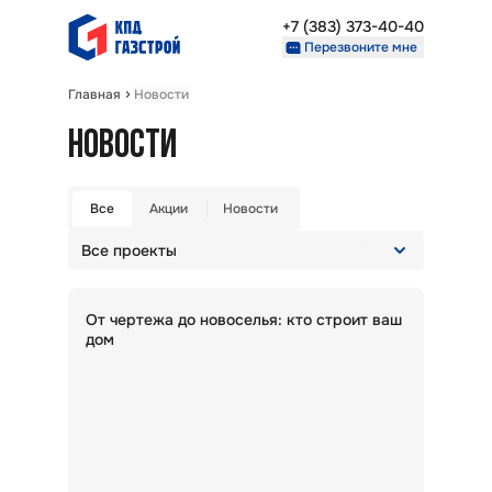
+7 (383) 373-40-40
Перезвоните мне
Главная
Новости
Недвижимость
НОВОСТИ
Проекты
О компании
Партнерам
Все
Акции
Новости
Все проекты
+7 (383) 373-40-40
Перезвоните мне
Очистить выбор
От чертежа до новоселья: кто строит ваш
дом