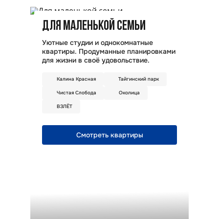
ДЛЯ МАЛЕНЬКОЙ СЕМЬИ
Д
й
Уютные студии и однокомнатные
Дв
квартиры. Продуманные планировками
гд
для жизни в своё удовольствие.
Пр
сп
Калина Красная
Тайгинский парк
Чистая Слобода
Околица
ВЗЛЁТ
Смотреть квартиры