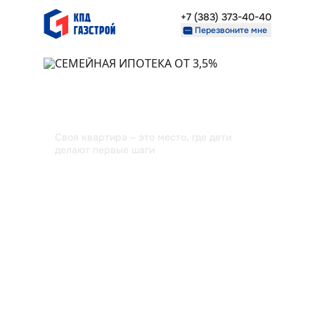
+7 (383) 373-40-40
Перезвоните мне
СЕМЕЙНАЯ ИПОТЕКА ОТ
С
Недвижимость
Проекты
3,5%
О компании
Партнерам
Своя квартира – это место, где дети
делают первые шаги
+7 (383) 373-40-40
Перезвоните мне