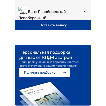
Первый взнос
Платёж
20.1
%
от
15 444
₽/мес
Срок кредита
Ставка
до
30
лет
6
%
Банк Левобережный
Первый взнос
Платёж
20.1
%
от
15 444
₽/мес
Срок кредита
Ставка
Оставить заявку
до
30
лет
6
%
Первый взнос
Платёж
20.01
%
от
15 444
₽/мес
Персональная подборка
для вас от КПД-Газстрой
Подбираем уникальные варианты квартир,
соответствующие вашим предпочтениям
Получить подборку