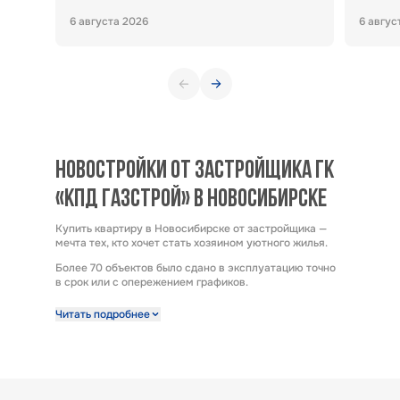
6 августа 2026
6 авгус
НОВОСТРОЙКИ ОТ ЗАСТРОЙЩИКА ГК
«КПД ГАЗСТРОЙ» В НОВОСИБИРСКЕ
Купить квартиру в Новосибирске от застройщика —
мечта тех, кто хочет стать хозяином уютного жилья.
Более 70 объектов было сдано в эксплуатацию точно
в срок или с опережением графиков.
Строительная компания предлагает к продаже
Читать подробнее
широкий выбор квартир от застройщика по выгодным
ценам. Квартиры от застройщика ГК «КПД Газстрой»
выполнены с отделкой под ключ. Эта полезная опция
представляет возможность заселиться в новую
квартиру сразу после получения ключей. А также есть
возможность купить квартиру с предчистовой