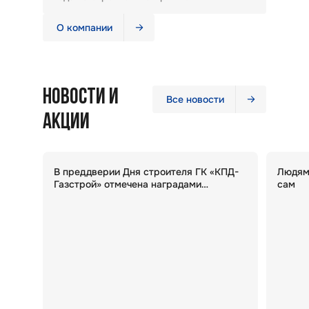
О компании
НОВОСТИ И
Все новости
АКЦИИ
В преддверии Дня строителя ГК «КПД-
Людям 
Газстрой» отмечена наградами
сам
Министерства строительства НСО