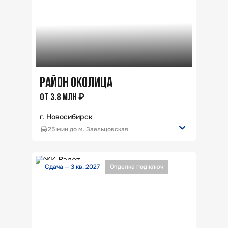
РАЙОН ОКОЛИЦА
₽
ОТ
3.8
МЛН
г. Новосибирск
25 мин до м. Заельцовская
Студия
от
22
м²
94
квартиры
3К
от
83.2
м²
52
квартиры
Сдача — 3 кв. 2027
Отделка под ключ
3К студия
от
65.3
м²
40
квартир
2К
от
53.9
м²
95
квартир
1К
от
38.3
м²
46
квартир
2К студия
от
39.3
м²
59
квартир
386
квартир
в продаже