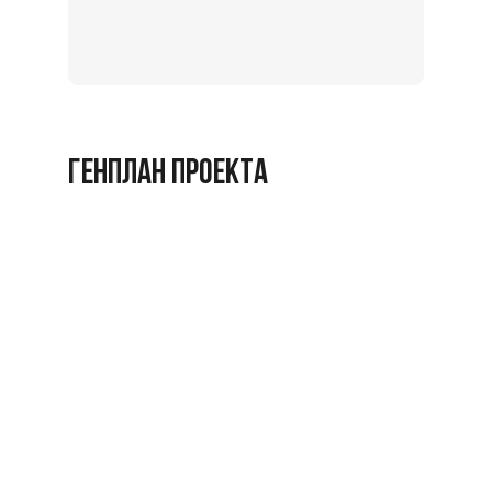
экскурс
Заброниро
ГЕНПЛАН ПРОЕКТА