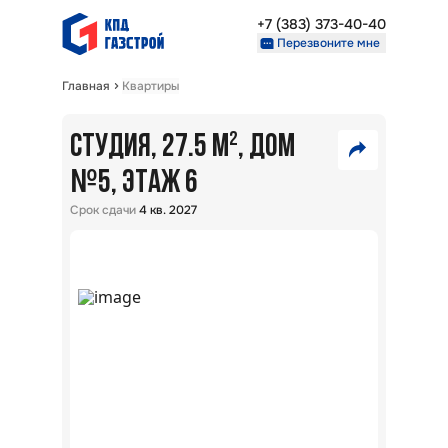
+7 (383) 373-40-40
Перезвоните мне
Главная
Квартиры
Недвижимость
Проекты
СТУДИЯ, 27.5 М²
, ДОМ
5
О компании
№
Партнерам
5
, ЭТАЖ 6
260
VK
Срок сдачи
4 кв. 2027
000
₽
+7 (383) 373-40-40
Telegram
Перезвоните мне
Скопировать ссылку
В
ипот
5,7
%:
Тайг
парк
г.
Новос