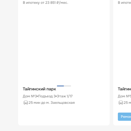
В ипотеку от
23 851 ₽/мес
.
В ипоте
Тайгинский парк
Тайги
Дом №3
Подъезд
3
Этаж
1
/
17
Дом №
25 мин до м. Заельцовская
25 м
Ремон