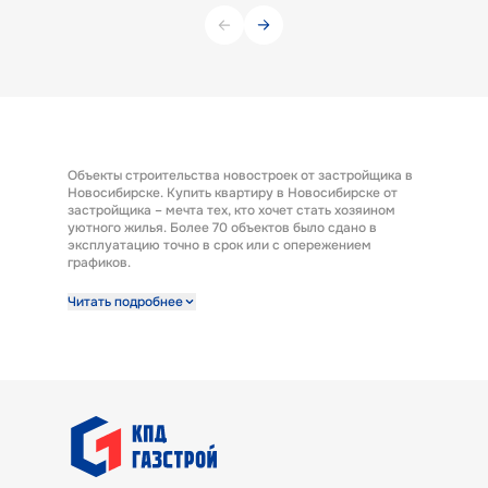
Объекты строительства новостроек от застройщика в
Новосибирске. Купить квартиру в Новосибирске от
застройщика – мечта тех, кто хочет стать хозяином
уютного жилья. Более 70 объектов было сдано в
эксплуатацию точно в срок или с опережением
графиков.
Строительная компания предлагает к продаже
Читать подробнее
широкий выбор квартир от застройщика по выгодным
ценам. Квартиры от застройщика ГК «КПД Газстрой»
выполнены с отделкой под ключ. Эта полезная опция
представляет возможность заселиться в новую
квартиру сразу после получения ключей. А также есть
возможность купить квартиру с предчистовой
отделкой.
В ГК «КПД Газстрой» покупатели квартир найдут
варианты жилья под потребности и бюджет любой
семьи. Готовые квартиры от застройщика