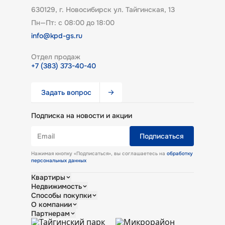
630129, г. Новосибирск ул. Тайгинская, 13
Пн—Пт: с 08:00 до 18:00
info@kpd-gs.ru
Отдел продаж
+7 (383) 373-40-40
Задать вопрос
Подписка на новости и акции
Email
Подписаться
Нажимая кнопку «Подписаться», вы соглашаетесь на
обработку
персональных данных
Квартиры
Недвижимость
Студии
Способы покупки
Однокомнатные
Кладовые
О компании
Двухкомнатные
Коммерческие помещения
Ипотека
Партнерам
Трехкомнатные
Обмен
О КПД Газстрой
Все квартиры