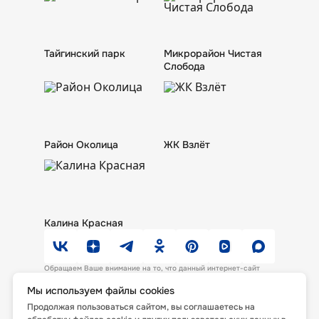
Новости
Риелторам
Контакты
Тендеры
Продукция завода
Тайгинский парк
Микрорайон Чистая
Слобода
Район Околица
ЖК Взлёт
Калина Красная
Обращаем Ваше внимание на то, что данный интернет-сайт
носит исключительно информационный характер и ни при каких
условиях не является офертой или публичной офертой,
Мы используем файлы cookies
определяемой положениями ст. 435, п. 2 ст. 437 Гражданского
Продолжая пользоваться сайтом, вы соглашаетесь на
Кодекса Российской Федерации.
Политика и соглашение на обработку персональных данных
.