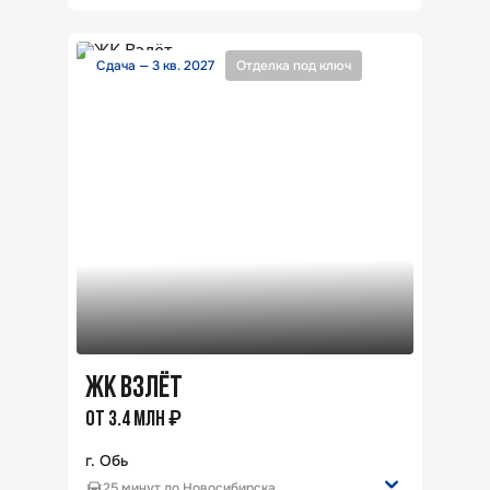
Студия
от
22
м²
94
квартиры
3К
от
83.2
м²
52
квартиры
Сдача — 3 кв. 2027
Отделка под ключ
3К студия
от
65.3
м²
40
квартир
2К
от
53.9
м²
95
квартир
1К
от
38.3
м²
46
квартир
2К студия
от
39.3
м²
59
квартир
386
квартир
в продаже
ЖК ВЗЛЁТ
₽
ОТ
3.4
МЛН
г. Обь
25 минут до Новосибирска.