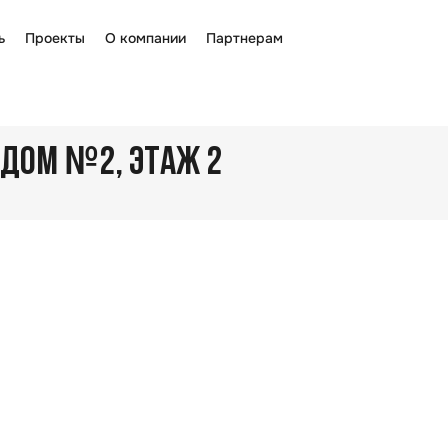
ь
Проекты
О компании
Партнерам
№
, ДОМ
2
, ЭТАЖ 2