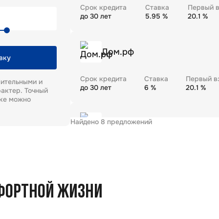
Срок кредита
Ставка
Первый в
до
30
лет
5.95
%
20.1
%
Дом.рф
вку
Срок кредита
Ставка
Первый в
рительными и
до
30
лет
6
%
20.1
%
актер. Точный
еке можно
Найдено
8
предложений
Газпромбанк
Срок кредита
Ставка
Первый в
до
30
лет
5.99
%
20.1
%
ФОРТНОЙ ЖИЗНИ
Промсвязьбанк