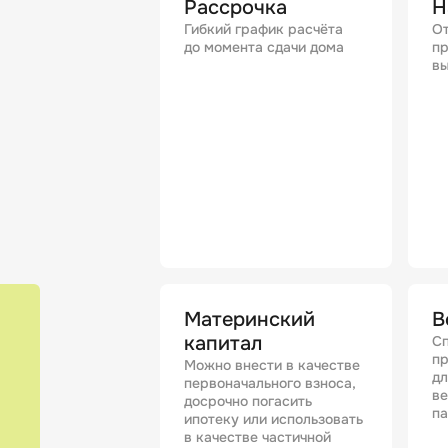
Рассрочка
Н
Гибкий график расчёта
От
до момента сдачи дома
пр
вы
Материнский
В
капитал
Сп
п
Можно внести в качестве
дл
первоначального взноса,
в
досрочно погасить
п
ипотеку или использовать
в качестве частичной