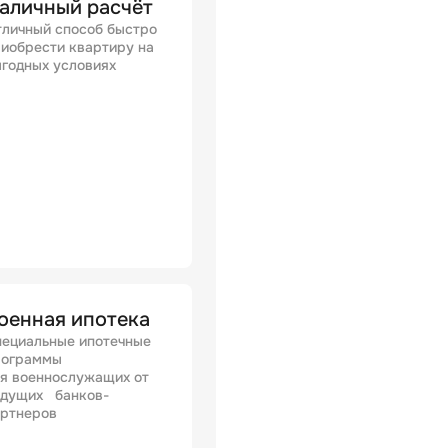
аличный расчёт
личный способ быстро
иобрести квартиру на
годных условиях
оенная ипотека
ециальные ипотечные
рограммы
я военнослужащих от
едущих банков-
артнеров