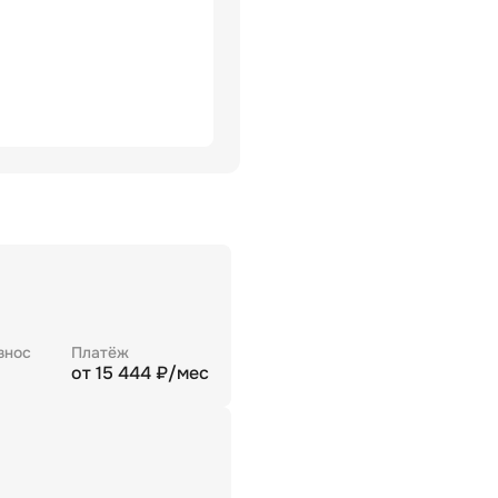
знос
Платёж
от
15 444
₽/мес