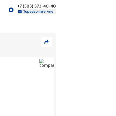
+7 (383) 373-40-40
Перезвоните мне
3
520
VK
000
₽
Telegram
Скопировать
16
ссылку
В
462
ипотеку
₽/
5,7
%:
мес
ЖК
Взлёт
г.