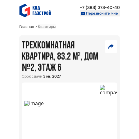
+7 (383) 373-40-40
Перезвоните мне
Главная
Квартиры
Недвижимость
Проекты
ТРЕХКОМНАТНАЯ
9
О компании
Партнерам
КВАРТИРА, 83.2 М²
, ДОМ
100
№
VK
2
, ЭТАЖ 6
000
₽
+7 (383) 373-40-40
Telegram
Срок сдачи
3 кв. 2027
Перезвоните мне
Скопировать ссылку
В
ипот
5,7
%:
ЖК
Взлё
г.
Обь