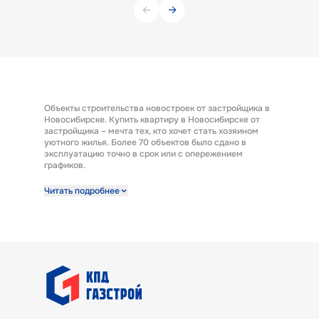
Объекты строительства новостроек от застройщика в
Новосибирске. Купить квартиру в Новосибирске от
застройщика – мечта тех, кто хочет стать хозяином
уютного жилья. Более 70 объектов было сдано в
эксплуатацию точно в срок или с опережением
графиков.
Строительная компания предлагает к продаже
Читать подробнее
широкий выбор квартир от застройщика по выгодным
ценам. Квартиры от застройщика ГК «КПД Газстрой»
выполнены с отделкой под ключ. Эта полезная опция
представляет возможность заселиться в новую
квартиру сразу после получения ключей. А также есть
возможность купить квартиру с предчистовой
отделкой.
В ГК «КПД Газстрой» покупатели квартир найдут
варианты жилья под потребности и бюджет любой
семьи. Готовые квартиры от застройщика