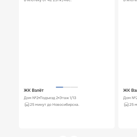
В ипотеку от
42 231 ₽/мес
.
В ипоте
ЖК Взлёт
ЖК Вз
Дом №2
Подъезд
2
Этаж
1
/
13
Дом №
25 минут до Новосибирска.
25 