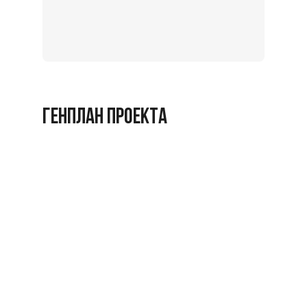
на
экскурс
Заброниро
ГЕНПЛАН ПРОЕКТА