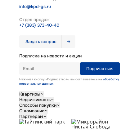
info@kpd-gs.ru
Отдел продаж
+7 (383) 373-40-40
Задать вопрос
Подписка на новости и акции
Email
Подписаться
Нажимая кнопку «Подписаться», вы соглашаетесь на
обработку
персональных данных
Квартиры
Недвижимость
Студии
Способы покупки
Однокомнатные
Кладовые
О компании
Двухкомнатные
Коммерческие помещения
Ипотека
Партнерам
Трехкомнатные
Обмен
О КПД Газстрой
Все квартиры
Новости
Риелторам
Контакты
Тендеры
Продукция завода