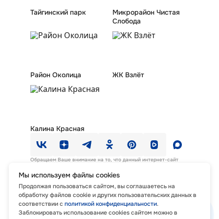
Тайгинский парк
Микрорайон Чистая
Слобода
Район Околица
ЖК Взлёт
Калина Красная
Обращаем Ваше внимание на то, что данный интернет-сайт
носит исключительно информационный характер и ни при каких
условиях не является офертой или публичной офертой,
Мы используем файлы cookies
определяемой положениями ст. 435, п. 2 ст. 437 Гражданского
Продолжая пользоваться сайтом, вы соглашаетесь на
Кодекса Российской Федерации.
Политика и соглашение на обработку персональных данных
.
обработку файлов cookie и других пользовательских данных в
Нормативно-правовая документация
соответствии с
политикой конфиденциальности
.
Заблокировать использование cookies сайтом можно в
© Группа компаний КПД-ГАЗСТРОЙ, 2026