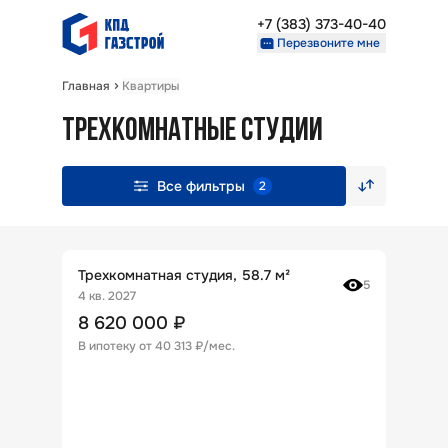
+7 (383) 373-40-40
Перезвоните мне
Главная
Квартиры
Недвижимость
ТРЕХКОМНАТНЫЕ СТУДИИ
Проекты
О компании
Партнерам
Все фильтры
2
+7 (383) 373-40-40
Перезвоните мне
Трехкомнатная студия, 58.7 м²
5
4 кв. 2027
8 620 000
₽
В ипотеку от
40 313 ₽/мес
.