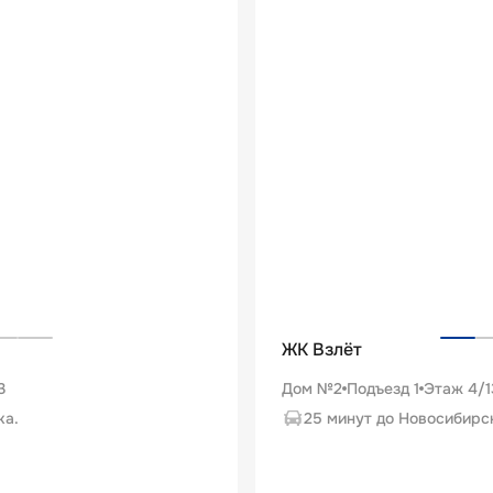
ЖК Взлёт
3
Дом №2
Подъезд
1
Этаж
4
/
1
ка.
25 минут до Новосибирс