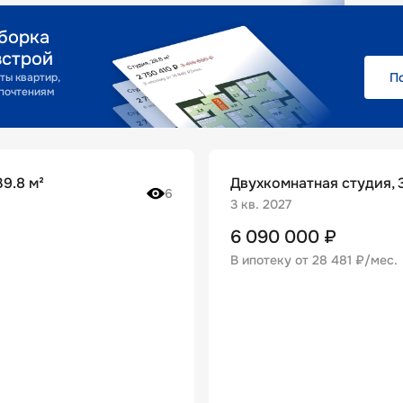
борка
зстрой
П
ты квартир,
почтениям
9.8 м²
Двухкомнатная студия, 3
6
3 кв. 2027
6 090 000
₽
В ипотеку от
28 481 ₽/мес
.