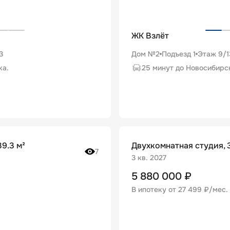
ЖК Взлёт
3
Дом №2
Подъезд
1
Этаж
9
/
1
ка.
25 минут до Новосибирс
9.3 м²
Двухкомнатная студия, 3
7
3 кв. 2027
5 880 000
₽
В ипотеку от
27 499 ₽/мес
.