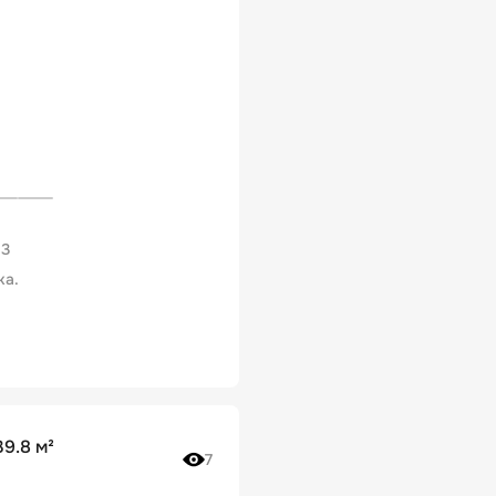
13
ка.
9.8 м²
7