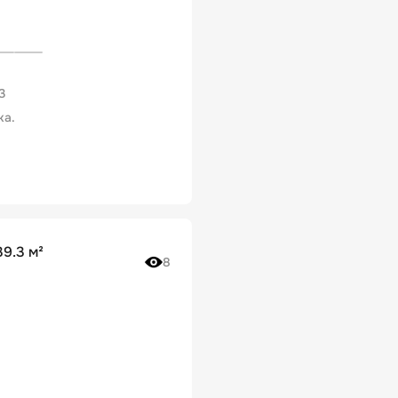
3
ка.
9.3 м²
8