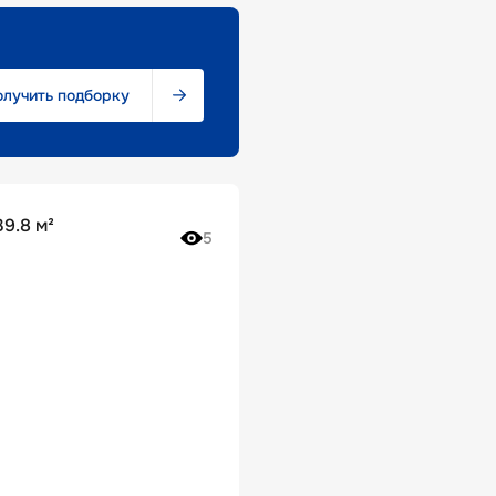
олучить подборку
9.8 м²
5