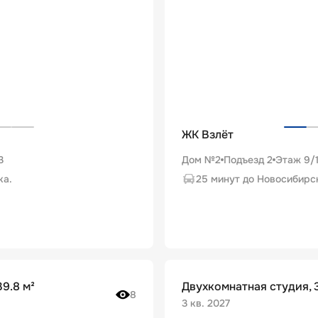
ЖК Взлёт
3
Дом №2
Подъезд
2
Этаж
9
/
ка.
25 минут до Новосибирс
9.8 м²
Двухкомнатная студия, 3
8
3 кв. 2027